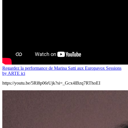
Regardez la performance de Marina Satti aux Europavox Sessions
by ARTE ici
https://youtu.be/5Rl8p06rUjk?si=_Gcx4lBzq7RThoEI