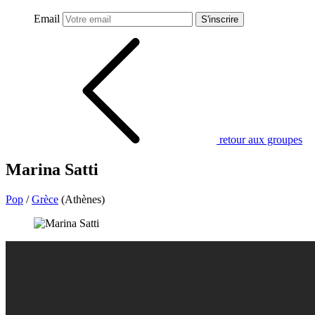
Email
S'inscrire
retour aux groupes
Marina Satti
Pop
/
Grèce
(Athènes)