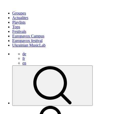
Groupes
Actualites
Playlists
Tops
Festivals
Europavox Campus
Europavox festival
Ukrainian MusicLab
de
fr
en