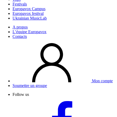
Festivals
Europavox Campus
Europavox festival
Ukrainian MusicLab
A propos
L’équipe Europavox
Contacts
Mon compte
Soumettre un groupe
Follow us