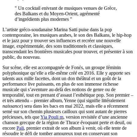
" Un cocktail enivrant de musiques venues de Grèce,
des Balkans et du Moyen-Orient, agrémenté
d’ingrédients plus modernes "
L’artiste gréco-soudanaise Marina Satti puise dans la pop
contemporaine, les musiques arabes, le son des Balkans, le hip-hop
et le jazz pour y trouver ses influences et recréer une nouvelle
image, expérimentale, des sons traditionnels et classiques,
transcendant les frontières musicales pour trouver, et présenter à son
public, du nouveau.
Sur scène, elle est accompagnée de Fonέs, un groupe féminin
polyphonique qu’elle a elle-même créé en 2016. Elle y apporte ses
talents aux mille facettes, dont un don théâtral et un goût de la
performance live puissants, en plus de son immense richesse
musicale qui s’aventure au-delà des notions de genre ou de
temporalité, tout en prenant d’assaut l’esthétique pop. Son premier –
et très attendu – premier album, Yenne (qui signifie littéralement
naissance
) sera dans les bacs en mai 2022, mais elle a récemment
semé sur son chemin plusieurs cailloux qui sont autant de pierres
précieuses, tels que
Yia Pouli m
, version revisitée d’une ancienne
chanson grecque de la région de Thrace évoquant perte et deuil, ou
encore
Pali
, premier extrait de son album à venir, où elle tente de
résoudre le défi de tomber amoureux tout en conservant son